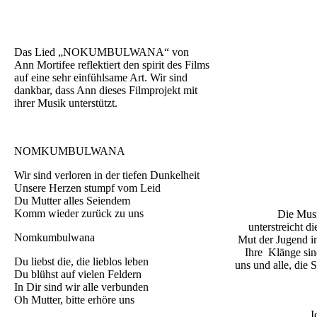
into the heart of the sangoma von Ann
Viva la Vida! & 
Mortifee
Das Lied „NOKUMBULWANA“ von
Ann Mortifee reflektiert den spirit des Films
auf eine sehr einfühlsame Art. Wir sind
dankbar, dass Ann dieses Filmprojekt mit
ihrer Musik unterstützt.
NOMKUMBULWANA
Wir sind verloren in der tiefen Dunkelheit
Unsere Herzen stumpf vom Leid
Du Mutter alles Seiendem
Komm wieder zurück zu uns
Die Musi
unterstreicht d
Nomkumbulwana
Mut der Jugend
Ihre Klänge sin
Du liebst die, die lieblos leben
uns und alle, die 
Du blühst auf vielen Feldern
In Dir sind wir alle verbunden
Oh Mutter, bitte erhöre uns
„I