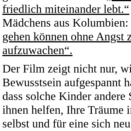
friedlich miteinander lebt.“
M
ä
dchens aus Kolumbien
gehen k
ö
nnen ohne Angst 
aufzuwachen“.
Der Film zeigt nicht nur, w
Bewusstsein aufgespannt ha
dass solche Kinder andere 
ihnen helfen, Ihre Tr
ä
ume i
selbst und f
ü
r eine sich ne