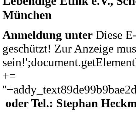
Lebendige Ethik e.V., Sc
M
ünchen
Anmeldung unte
r
Diese E
geschützt! Zur Anzeige muss
sein!
';document.getElemen
+=
'
'+addy_text89de99b9bae2d
oder Tel.: Stephan Heckm