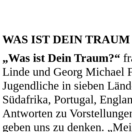
WAS IST DEIN TRAUM 
„
Was ist Dein Traum?“
fr
Linde und Georg Michael F
Jugendliche in sieben L
ä
nd
S
ü
dafrika, Portugal, Engl
Antworten zu Vorstellung
geben uns zu denken.
„
Mei