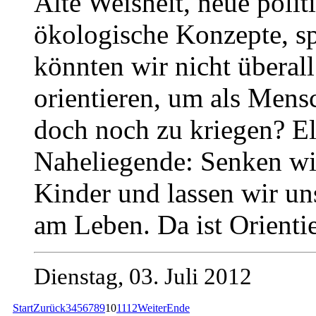
Alte Weisheit, neue polit
ökologische Konzepte, sp
könnten wir nicht überal
orientieren, um als Mensc
doch noch zu kriegen? El
Naheliegende: Senken wir
Kinder und lassen wir uns
am Leben. Da ist Orienti
Dienstag, 03. Juli 2012
Start
Zurück
3
4
5
6
7
8
9
10
11
12
Weiter
Ende