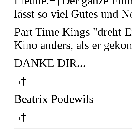
Freude.¬†Der ganze Film 
lässt so viel Gutes und N
Part Time Kings "dreht En
Kino anders, als er geko
DANKE DIR...
¬†
Beatrix Podewils
¬†